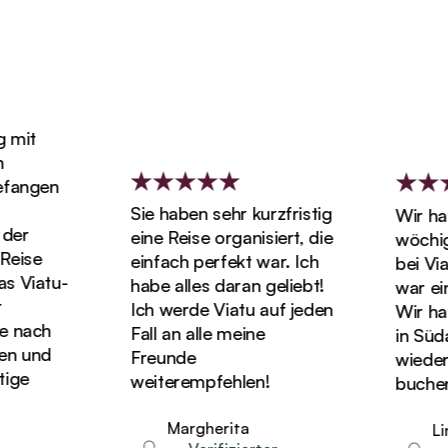
mit
fangen
Sie haben sehr kurzfristig
Wir habe
er
eine Reise organisiert, die
wöchige
ise
einfach perfekt war. Ich
bei Viat
 Viatu-
habe alles daran geliebt!
war einf
Ich werde Viatu auf jeden
Wir hatte
 nach
Fall an alle meine
in Südaf
 und
Freunde
wieder U
ge
weiterempfehlen!
buchen!
Margherita
Lind