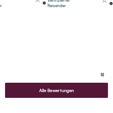
Verifizierter
V
Reisender
R
Alle Bewertungen