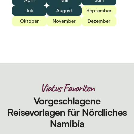
April
Mai
Juni
Juli
August
September
Oktober
November
Dezember
Viatus Favoriten
Vorgeschlagene
Reisevorlagen für Nördliches
Namibia