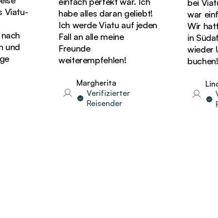
se
einfach perfekt war. Ich
bei Viatu
iatu-
habe alles daran geliebt!
war einfa
Ich werde Viatu auf jeden
Wir hatten
ach
Fall an alle meine
in Südafr
und
Freunde
wieder Ur
e
weiterempfehlen!
buchen!
Margherita
Linda
Verifizierter
Ver
Reisender
Re