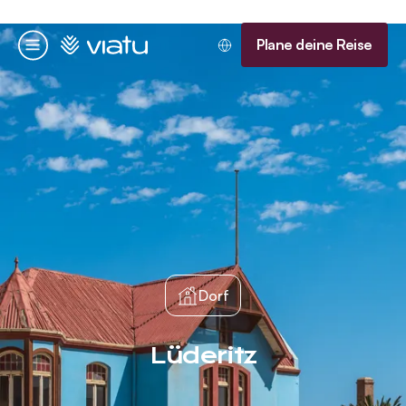
Startseite
Plane deine Reise
Menü
Dorf
Lüderitz