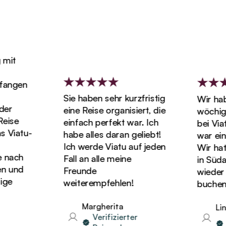
it
angen
Sie haben sehr kurzfristig
Wir haben
r
eine Reise organisiert, die
wöchigen
ise
einfach perfekt war. Ich
bei Viatu
Viatu-
habe alles daran geliebt!
war einf
Ich werde Viatu auf jeden
Wir hatten
nach
Fall an alle meine
in Südafr
und
Freunde
wieder Ur
e
weiterempfehlen!
buchen!
Margherita
Lind
Verifizierter
Ve