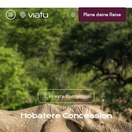
Startseite
Plane deine Reise
Menü
Private Konzession
Hobatere Concession