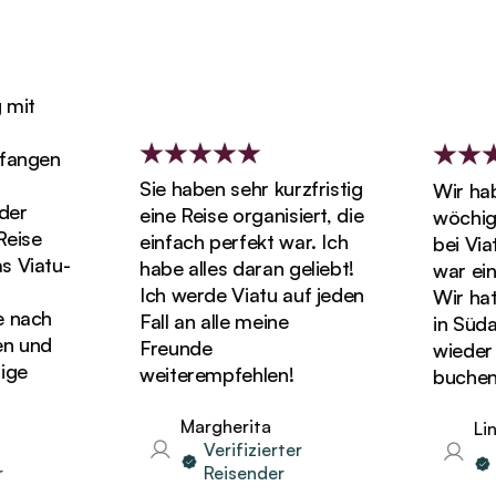
it
angen
Sie haben sehr kurzfristig
Wir haben
r
eine Reise organisiert, die
wöchigen
ise
einfach perfekt war. Ich
bei Viatu
Viatu-
habe alles daran geliebt!
war einf
Ich werde Viatu auf jeden
Wir hatten
nach
Fall an alle meine
in Südafr
und
Freunde
wieder Ur
e
weiterempfehlen!
buchen!
Margherita
Lind
Verifizierter
Ve
Reisender
Re