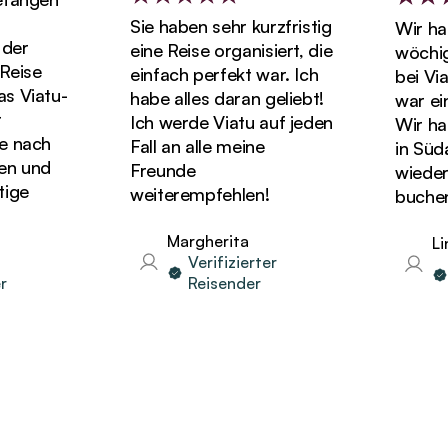
Sie haben sehr kurzfristig
Wir habe
er
eine Reise organisiert, die
wöchigen
ise
einfach perfekt war. Ich
bei Viat
Viatu-
habe alles daran geliebt!
war einf
Ich werde Viatu auf jeden
Wir hatte
nach
Fall an alle meine
in Südaf
 und
Freunde
wieder U
ge
weiterempfehlen!
buchen!
Margherita
Lind
Verifizierter
V
Reisender
R