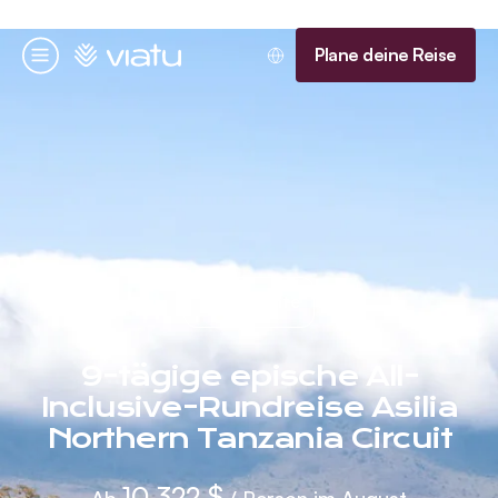
Startseite
Plane deine Reise
Menü
6 Nächte
9-tägige epische All-
Inclusive-Rundreise Asilia
Northern Tanzania Circuit
10.322 $
Ab
/ Person im August