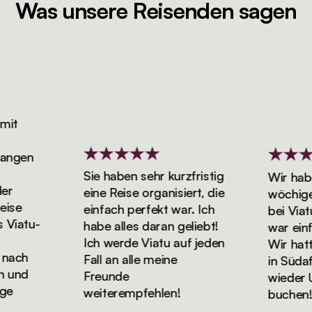
Was unsere Reisenden sagen
t
ngen
Sie haben sehr kurzfristig
Wir haben
eine Reise organisiert, die
wöchigen 
se
einfach perfekt war. Ich
bei Viatu 
iatu-
habe alles daran geliebt!
war einfa
Ich werde Viatu auf jeden
Wir hatten
ach
Fall an alle meine
in Südafr
und
Freunde
wieder Url
weiterempfehlen!
buchen!