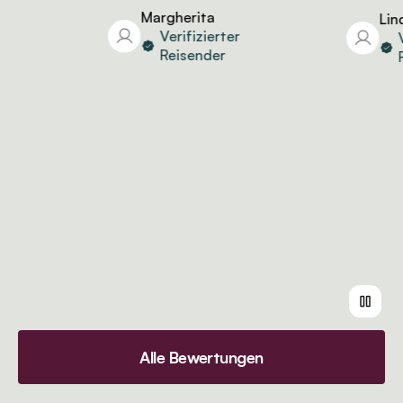
Margherita
Linda
Verifizierter
Ver
Reisender
Re
Alle Bewertungen