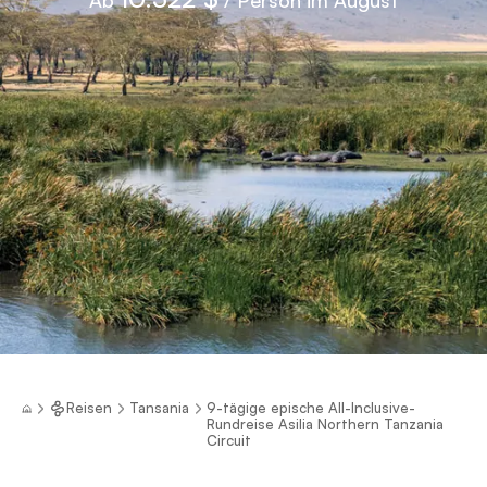
Reisen
Tansania
9-tägige epische All-Inclusive-
Rundreise Asilia Northern Tanzania
Circuit