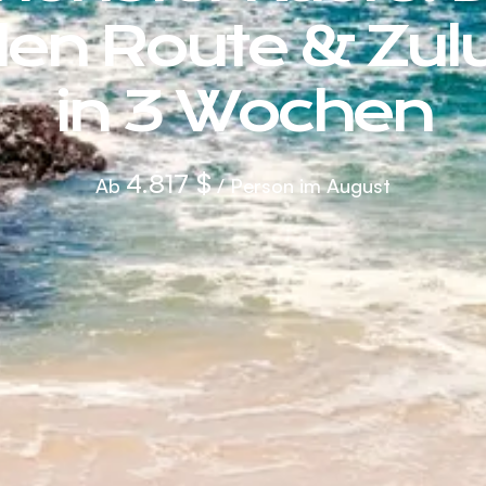
en Route & Zul
in 3 Wochen
4.817 $
Ab
/ Person im August