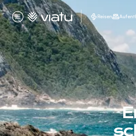
Startseite
Reisen
Aufent
Menü
E
sc