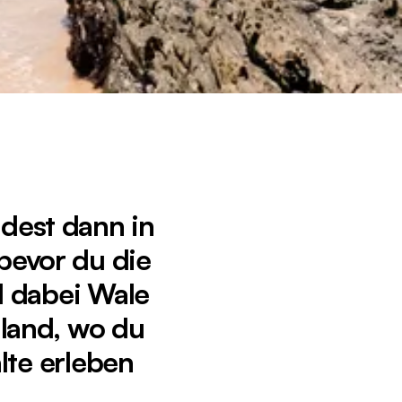
dest dann in
bevor du die
 dabei Wale
uland, wo du
lte erleben