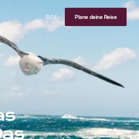
Plane deine Reise
DE
as
Das