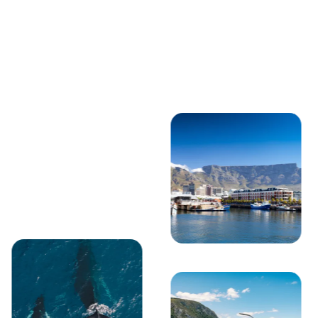
Gerade angezeigt
Möwe, die über die felsigen Küstenklippen entlang