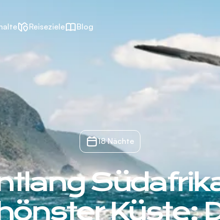
halte
Reiseziele
Blog
18 Nächte
ntlang Südafrik
hönster Küste: 