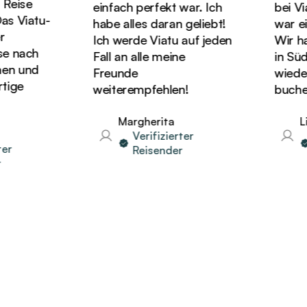
eise
einfach perfekt war. Ich
bei Via
 Viatu-
habe alles daran geliebt!
war ein
Ich werde Viatu auf jeden
Wir hatt
 nach
Fall an alle meine
in Süda
n und
Freunde
wieder 
ige
weiterempfehlen!
buchen
Margherita
Lin
Verifizierter
r
Reisender