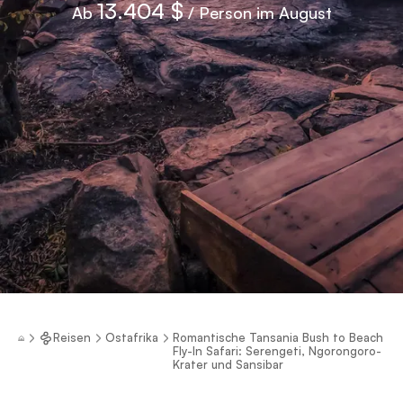
13.404 $
Ab
/ Person im August
Reisen
Ostafrika
Romantische Tansania Bush to Beach
Fly-In Safari: Serengeti, Ngorongoro-
Krater und Sansibar