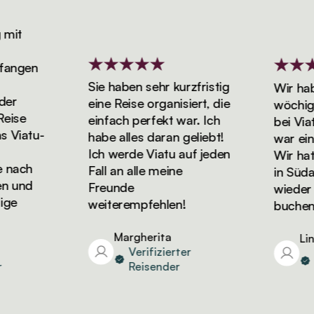
it
ngen
Sie haben sehr kurzfristig
Wir haben
r
eine Reise organisiert, die
wöchigen 
se
einfach perfekt war. Ich
bei Viatu
iatu-
habe alles daran geliebt!
war einfa
Ich werde Viatu auf jeden
Wir hatten
ach
Fall an alle meine
in Südafr
und
Freunde
wieder Ur
e
weiterempfehlen!
buchen!
Margherita
Linda
Verifizierter
Ver
Reisender
Re